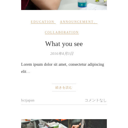
EDUCATION
ANNOUNCEMENT
、
COLLABORATION
What you see
2016年4月3日
Lorem ipsum dolor sit amet, consectetur adipiscing
elit…
続きを読む
bctjapan
コメントなし