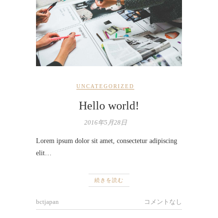
UNCATEGORIZED
Hello world!
2016年5月28日
Lorem ipsum dolor sit amet, consectetur adipiscing
elit…
続きを読む
bctjapan
コメントなし