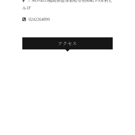
〒965-0833福島県会津若松市明和町5-9木村ビ
ル1F
0242264899
アクセス