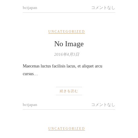
bctjapan
コメントなし
UNCATEGORIZED
No Image
2016年4月3日
Maecenas luctus facilisis lacus, et aliquet arcu
cursus…
続きを読む
bctjapan
コメントなし
UNCATEGORIZED