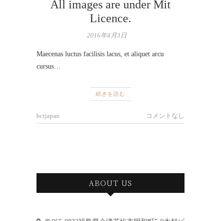
All images are under Mit
Licence.
2016年4月3日
Maecenas luctus facilisis lacus, et aliquet arcu
cursus…
続きを読む
bctjapan
コメントなし
ABOUT US