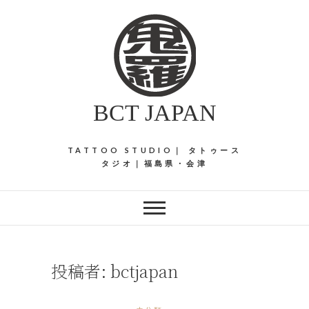
S
k
i
p
t
o
BCT JAPAN
c
o
n
TATTOO STUDIO｜ タトゥース
t
タジオ｜福島県・会津
e
n
t
投稿者:
bctjapan