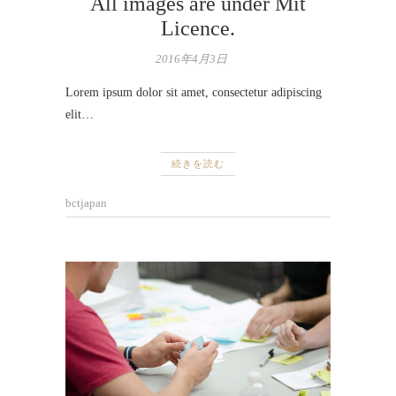
All images are under Mit
Licence.
2016年4月3日
Lorem ipsum dolor sit amet, consectetur adipiscing
elit…
続きを読む
bctjapan