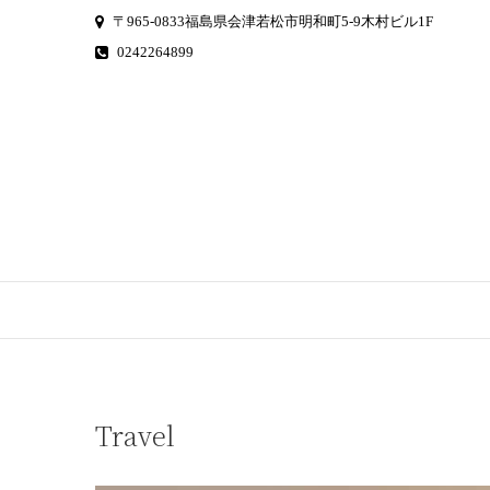
S
〒965-0833福島県会津若松市明和町5-9木村ビル1F
k
0242264899
i
p
t
o
c
o
n
t
e
n
t
Travel