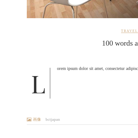
TRAVEL
100 words a
Lorem ipsum dolor sit amet, consectetur adipis
画像
bctjapan