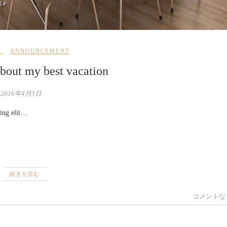
ANNOUNCEMENT
bout my best vacation
2016年4月5日
cing elit…
続きを読む
コメントな